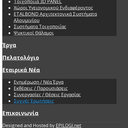
Τοιχοποιΐα 3D PANEL
Χώροι Υγειονομικού Ενδιαφέροντος
ETALBOND Αρχιτεκτονικά Συστήματα
Αλουμινίου
Συστήματα Τοιχοποιΐας
Ψυκτικοί Θάλαμοι
Έργα
Πελατολόγιο
Εταιρικά Νέα
Ενημέρωση / Νέα Έργα
Εκθέσεις / Παρουσιάσεις
Συνεργασίες / Θέσεις Εργασίας
Συχνές Ερωτήσεις
Επικοινωνία
Designed and Hosted by
EPILOGI.net