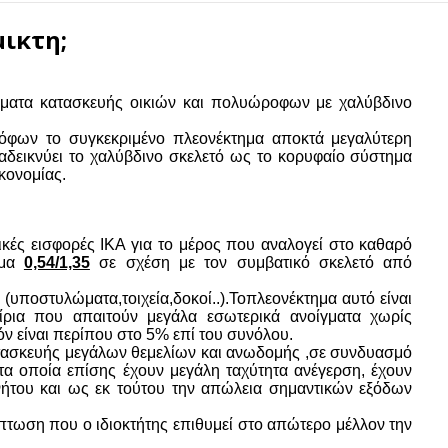
μικτη;
ήματα κατασκευής οικιών και πολυώροφων με χαλύβδινο
ρόφων το συγκεκριμένο πλεονέκτημα αποκτά μεγαλύτερη
ναδεικνύει το χαλύβδινο σκελετό ως το κορυφαίο σύστημα
κονομίας.
τελικές εισφορές ΙΚΑ για το μέρος που αναλογεί στο καθαρό
σμα
0,54/1,35
σε σχέση με τον συμβατικό σκελετό από
(υποστυλώματα,τοιχεία,δοκοί..).Τοπλεονέκτημα αυτό είναι
τίρια που απαιτούν μεγάλα εσωτερικά ανοίγματα χωρίς
όν είναι περίπου στο 5% επί του συνόλου.
τασκευής μεγάλων θεμελίων και ανωδομής ,σε συνδυασμό
τα οποία επίσης έχουν μεγάλη ταχύτητα ανέγερση, έχουν
νήτου και ως εκ τούτου την απώλεια σημαντικών εξόδων
ίπτωση που ο ιδιοκτήτης επιθυμεί στο απώτερο μέλλον την