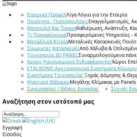
Εταιρικό Προφίλ
Λίγα Λόγια για την Εταιρία
Ποιότητα - Πιστοποιήσεις
Επαγγελματισμός, Ακ
Αποστολή Και Όραμα
Καθιέρωση, Ανάπτυξη, Κα
Τι Προσφέρουμε
Προσφερόμενες Υπηρεσίες - 
Μεταλλικά Κτίρια
Μεταλικές Κατασκευές Ποιότ
Σύμμικτες Κατασκευές
Από Χάλυβα & Οπλισμέν
Τοιχοποιΐα 3D PANEL
Συναρμολογούμενα πάνε
Χώροι Υγειονομικού Ενδιαφέροντος
Χώροι Επε
ETALBOND Αρχιτεκτονικά Συστήματα Αλουμιν
Συστήματα Τοιχοποιΐας
Ξηράς Δόμησης & Θε
Ψυκτικοί Θάλαμοι
Μεγάλης Κλίμακας με Panel
Συνεργασίες / Θέσεις Εργασίας
Συχνές Ερ
Αναζήτηση
στον ιστότοπό μας
Εγγραφή
Είσοδος