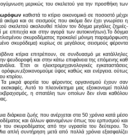
πογύμνωση μερικώς του σκελετού για την προσθήκη των
λυωρόφων
καθιστά το κτίριο οικονομικό σε ποσοστό μέχρι
ά ακόμα και σε σεισμούς που ακόμα δεν έχει γνωρίσει η
ού σκελετού ακολουθεί πλέον τον δόγμα μεγάλες ζημιές-
 με επιτυχία και στην αγορά των αυτοκινήτων).Το δόγμα
πλισμένου σκυροδέματος προκαλεί μόνιμη παραμόρφωση
σμένο σκυρόδεμα) κυρίως σε μεγάλους σεισμούς φέροντα
ύβδινα κτίρια επιτρέπουν, σε συνδυασμό με κατάλληλες
την ψευδοροφή και στην κάτω επιφάνεια της επόμενης καθ
λια. Έτσι οι ηλεκτρομηχανολογικές εγκαταστάσεις
 ορόφων,εξοικονομούμε ύψος καθώς και ενέργεια. ούτως
ου κτιρίου.
 Τα μικρά φορτία του φέροντος οργανισμού έχουν σαν
 εκσκαφές. Αυτό το πλεονέκτημα μας εξοικονομεί πολλά
εκβραχισμός, η σπατάλη των οποίων δεν είναι καθόλου
ας.
ια διάρκεια ζωής που ανέρχεται στα 50 χρόνια κατά μέσο
ροδέματος και άλλων φαινομένων όπως του ερπυσμού και
 του σκυροδέματος από την υγρασία του δεύτερου. Το
 Μια απλή συντήρηση μετά από πολλά χρόνια εξασφαλίζει