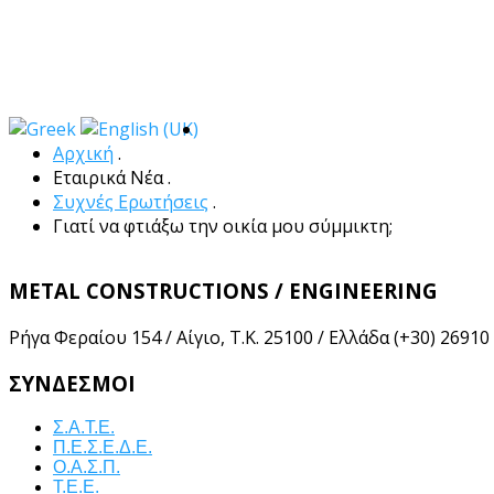
Αρχική
.
Εταιρικά Νέα
.
Συχνές Ερωτήσεις
.
Γιατί να φτιάξω την οικία μου σύμμικτη;
METAL CONSTRUCTIONS / ENGINEERING
Ρήγα Φεραίου 154 / Αίγιο, Τ.Κ. 25100 / Ελλάδα
(+30) 26910
ΣΎΝΔΕΣΜΟΙ
Σ.Α.Τ.Ε.
Π.Ε.Σ.Ε.Δ.Ε.
Ο.Α.Σ.Π.
Τ.Ε.Ε.