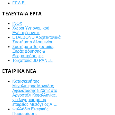
Γ.Γ.Δ.Ε.
ΤΕΛΕΥΤΑΙΑ
ΈΡΓΑ
INOX
Χώροι Υγειονομικού
Ενδιαφέροντος
ETALBOND Αρχιτεκτονικά
Συστήματα Αλουμινίου
Συστήματα Τοιχοποιΐας
Ξηράς Δόμησης &
Θερμοπρόσοψης
Τοιχοποιΐα 3D PANEL
ΕΤΑΙΡΙΚΆ
ΝΈΑ
Κατασκευή της
Μεγαλύτερης Μονάδας
Αφαλάτωσης 820m2 στο
Αργοστόλι Κεφαλληνίας,
για λογαριασμό της
εταιρείας Μεσόγειος Α.Ε.
Φυλλάδιο Εταιρικής
Παρουσίασης