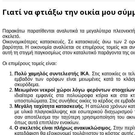
Γιατί να φτιάξω την οικία μου σύμ
Παρακάτω παρατίθενται αναλυτικά τα μεγαλύτερα πλεονεκτ
σκελετό.
Οικονομικότερες κατασκευές. Σε κατασκευές άνω των 2 ο
βαρύτητα. Η οικονομία αναλύεται σε επιμέρους τομείς και α
αυτή τη στιγμή παγκοσμίως στον καταλυτικό παράγοντα της οι
Οι επιμέρους τομείς είναι:
Πολύ χαμηλός συντελεστής ΙΚΑ
. Στις κατοικίες οι 
εμβαδόν των ορόφων είναι μειωμένες κατά το κλά
σκυρόδεμα.
Μειωμένοι νεκροί χώροι λόγω φερόντων στοιχείων
ιδιαίτερα εμφανές στα πολυώροφα κτίρια και στα κ
υποστυλώματα. Στις συνήθεις οικίες το κέρδος σε εμβαδ
Μεγάλη ταχύτητα κατασκευής
. Η απώλεια χρόνων κα
με υλικά πλαγιοκάλυψης και εσωτερικού διαχωρισμού 
σαν αποτέλεσμα την ταχύτερη χρησιμοποίηση του ακι
όπως αυτά επιπλέον ενοικίων.
Ο σκελετός είναι πλήρως ανακυκλώσιμος
. Στην περ
κατεδάφιση θα εξοικονομεί τουλάχιστον το κόστος αυτής.