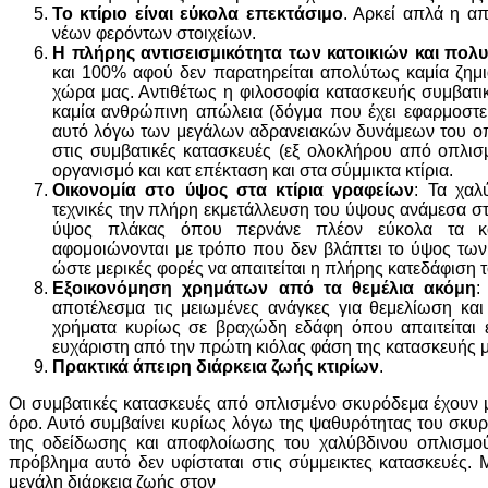
Το κτίριο είναι εύκολα επεκτάσιμο
. Αρκεί απλά η α
νέων φερόντων στοιχείων.
Η πλήρης αντισεισμικότητα των κατοικιών
και πο
και 100% αφού δεν παρατηρείται απολύτως καμία ζημι
χώρα μας. Αντιθέτως η φιλοσοφία κατασκευής συμβατικ
καμία ανθρώπινη απώλεια (δόγμα που έχει εφαρμοστεί
αυτό λόγω των μεγάλων αδρανειακών δυνάμεων του ο
στις συμβατικές κατασκευές (εξ ολοκλήρου από οπλι
οργανισμό και κατ επέκταση και στα σύμμικτα κτίρια.
Οικονομία στο ύψος στα κτίρια γραφείων
: Τα χαλ
τεχνικές την πλήρη εκμετάλλευση του ύψους ανάμεσα σ
ύψος πλάκας όπου περνάνε πλέον εύκολα τα κανά
αφομοιώνονται με τρόπο που δεν βλάπτει το ύψος των
ώστε μερικές φορές να απαιτείται η πλήρης κατεδάφιση τ
Εξοικονόμηση χρημάτων από τα θεμέλια ακόμη
:
αποτέλεσμα τις μειωμένες ανάγκες για θεμελίωση και
χρήματα κυρίως σε βραχώδη εδάφη όπου απαιτείται 
ευχάριστη από την πρώτη κιόλας φάση της κατασκευής μ
Πρακτικά άπειρη διάρκεια ζωής κτιρίων
.
Οι συμβατικές κατασκευές από οπλισμένο σκυρόδεμα έχουν μ
όρο. Αυτό συμβαίνει κυρίως λόγω της ψαθυρότητας του σκυ
της οδείδωσης και αποφλοίωσης του χαλύβδινου οπλισμού
πρόβλημα αυτό δεν υφίσταται στις σύμμεικτες κατασκευές.
μεγάλη διάρκεια ζωής στον