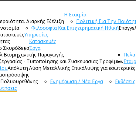
Η Εταιρία
εραιότητα, Διαρκής Εξέλιξη
Πολιτική Για Την Ποιότη
ινοτομία
Φιλοσοφία Και Επιχειρηματική Ηθική
Επαγγε
Κατασκευές
Υπηρεσίες
ητας
Κατασκευές
ο Σκυρόδεμα
Έργα
λ Βιομηχανικής Παραγωγής
Πελα
ξεργασίας - Τυποποίησης και Συσκευασίας Τροφίμων
Εται
ίου
Απόλυτη Λύση Μεταλλικής Επικάλυψης για εσωτερικές 
ρμοπρόσοψης
s Πολυουρεθάνης
Ενημέρωση / Νέα Έργα
Εκθέσεις
ωτήσεις